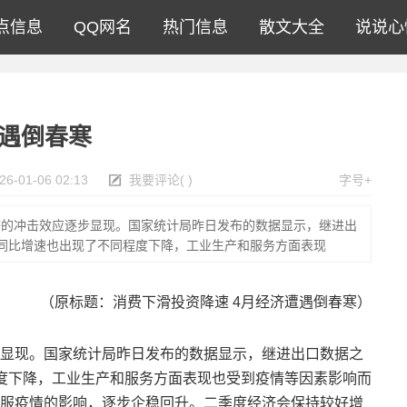
点信息
QQ网名
热门信息
散文大全
说说心
遭遇倒春寒
26-01-06 02:13
我要评论
(
)
字号+
济的冲击效应逐步显现。国家统计局昨日发布的数据显示，继进出
同比增速也出现了不同程度下降，工业生产和服务方面表现
（原标题：消费下滑投资降速 4月经济遭遇倒春寒）
显现。国家统计局昨日发布的数据显示，继进出口数据之
度下降，工业生产和服务方面表现也受到疫情等因素影响而
服疫情的影响，逐步企稳回升。二季度经济会保持较好增